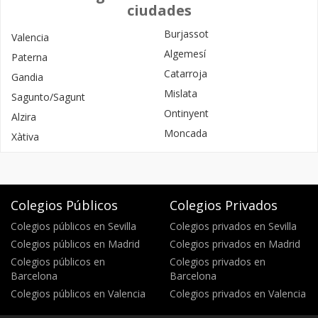
ciudades
Burjassot
Valencia
Algemesí
Paterna
Catarroja
Gandia
Mislata
Sagunto/Sagunt
Ontinyent
Alzira
Moncada
Xàtiva
Colegios Públicos
Colegios Privados
Colegios públicos en Sevilla
Colegios privados en Sevilla
Colegios públicos en Madrid
Colegios privados en Madrid
Colegios públicos en
Colegios privados en
Barcelona
Barcelona
Colegios públicos en Valencia
Colegios privados en Valencia