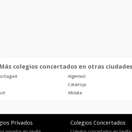
Más colegios concertados en otras ciudade
o/Sagunt
Algemesí
Catarroja
sot
Mislata
gios Privados
Colegios Concertados
os privados en Sevilla
Colegios concertados en Sevilla