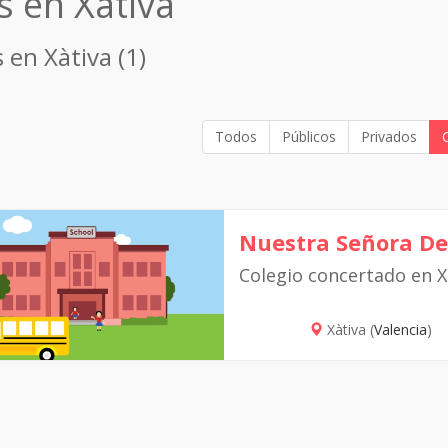
s en Xàtiva
 en Xàtiva (1)
Todos
Públicos
Privados
Nuestra Señora De
Colegio concertado en X
Xàtiva (
Valencia
)