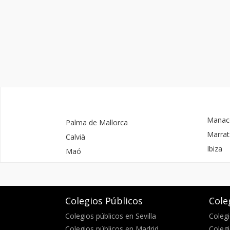
Manac
Palma de Mallorca
Marrat
Calvià
Ibiza
Maó
Colegios Públicos
Cole
Colegios públicos en Sevilla
Colegi
Colegios públicos en Madrid
Colegi