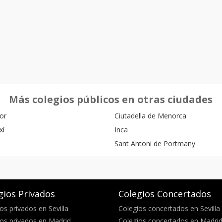
Más colegios públicos en otras ciudades
or
Ciutadella de Menorca
xí
Inca
Sant Antoni de Portmany
gios Privados
Colegios Concertados
os privados en Sevilla
Colegios concertados en Sevilla
os privados en Madrid
Colegios concertados en Madri