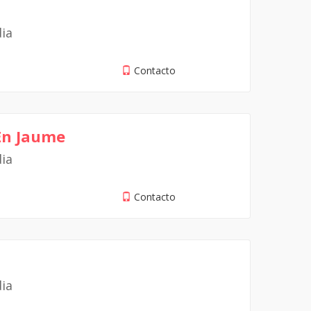
dia
Contacto
 En Jaume
dia
Contacto
dia