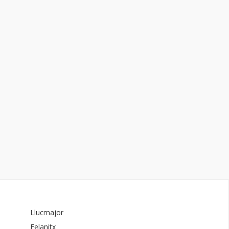
Llucmajor
Felanitx