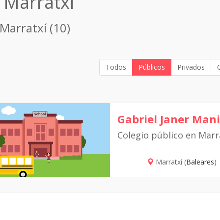
 Marratxí
 Marratxí (10)
Todos
Públicos
Privados
Gabriel Janer Mani
Colegio público en Marr
Marratxí (
Baleares
)