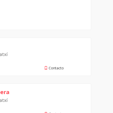
atxí
Contacto
bera
atxí