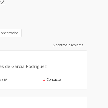
ez
Concertados
6 centros escolares
es de García Rodríguez
ez (
A
Contacto