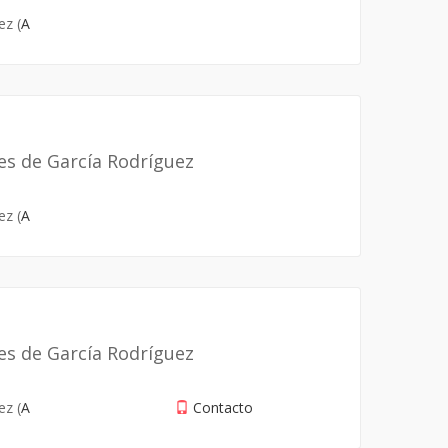
ez (
A
es de García Rodríguez
ez (
A
es de García Rodríguez
ez (
A
Contacto