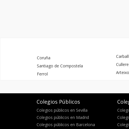
Carbal
Coruña
Culler
Santiago de Compostela
Arteix
Ferrol
Colegios Públicos
Cole
Colegios públicos en Sevilla
Colegi
Colegios públicos en Madrid
Colegi
Colegios públicos en Barcelona
Colegi