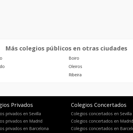
Más colegios públicos en otras ciudades
lo
Boiro
edo
Oleiros
o
Ribeira
gios Privados
Colegios Concertados
os privados en Sevilla
Colegios concertados en Sevilla
os privados en Madrid
Colegios concertados en Madri
os privados en Barcelona
Colegios concertados en Barce