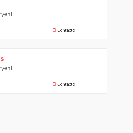
nyent
Contacto
is
nyent
Contacto