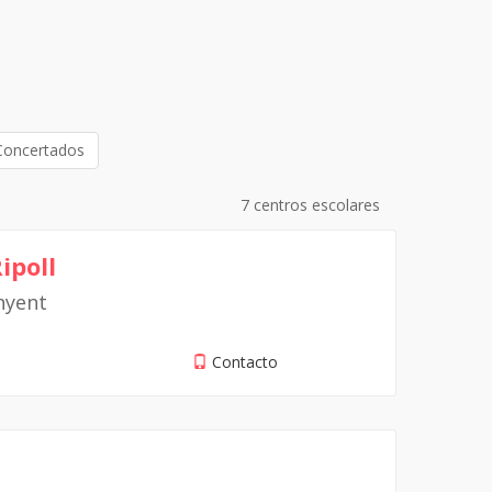
Concertados
7 centros escolares
ipoll
nyent
Contacto