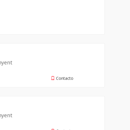
nyent
Contacto
nyent