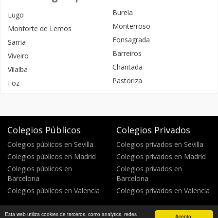
Burela
Lugo
Monterroso
Monforte de Lemos
Fonsagrada
Sarria
Barreiros
Viveiro
Chantada
Vilalba
Pastoriza
Foz
Colegios Públicos
Colegios Privados
Colegios públicos en Sevilla
Colegios privados en Sevilla
Colegios públicos en Madrid
Colegios privados en Madrid
Colegios públicos en
Colegios privados en
Barcelona
Barcelona
Colegios públicos en Valencia
Colegios privados en Valencia
Esta web utiliza cookies de terceros, como analytics, redes
Acepto!