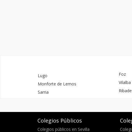
Foz
Lugo
Vilalba
Monforte de Lemos
Ribad
Sarria
Colegios Públicos
Cole
Colegios públicos en Sevilla
Colegi