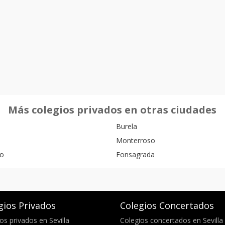
Más colegios privados en otras ciudades
Burela
Monterroso
eo
Fonsagrada
gios Privados
Colegios Concertados
os privados en Sevilla
Colegios concertados en Sevilla