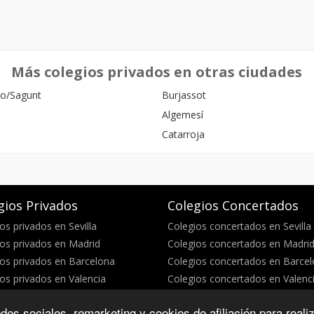
Más colegios privados en otras ciudades
o/Sagunt
Burjassot
Algemesí
Catarroja
gios Privados
Colegios Concertados
os privados en Sevilla
Colegios concertados en Sevilla
os privados en Madrid
Colegios concertados en Madri
os privados en Barcelona
Colegios concertados en Barce
os privados en Valencia
Colegios concertados en Valenc
des sociales, remarketing y cookies de afiliación para reali