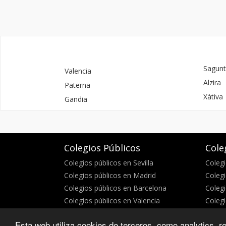
Sagunt
Valencia
Alzira
Paterna
Xàtiva
Gandia
Colegios Públicos
Cole
Colegios públicos en Sevilla
Colegi
Colegios públicos en Madrid
Colegi
Colegios públicos en Barcelona
Colegi
Colegios públicos en Valencia
Colegi
Esta web utiliza cookies de terceros, como analytics, re