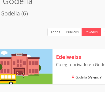
n Godella
 Godella (6)
Todos
Públicos
Privados
Edelweiss
Colegio privado en Gode
Godella (
Valencia
)