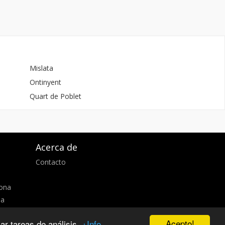
Mislata
Ontinyent
Quart de Poblet
Acerca de
Contacto
d
lona
ia
Acepto!
zar tareas de análisis.
+Info