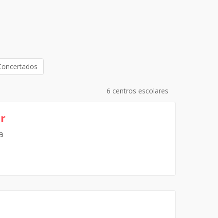
Concertados
6 centros escolares
r
a