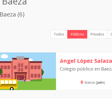
n Baeza
 Baeza (6)
Todos
Públicos
Privados
ángel López Salaza
Colegio público en Baez
Baeza (
Jaén
)