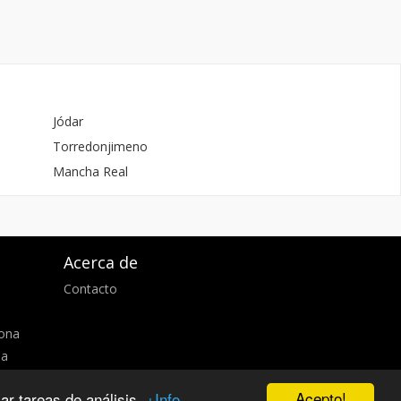
Jódar
Torredonjimeno
Mancha Real
Acerca de
Contacto
d
lona
ia
Acepto!
zar tareas de análisis.
+Info