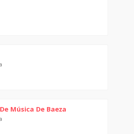
a
 De Música De Baeza
a