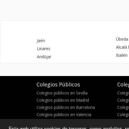
Úbeda
Jaén
Alcalá 
Linares
Bailén
Andújar
Colegios Públicos
Cole
Colegios públicos en Sevilla
Colegi
Colegios públicos en Madrid
Colegi
Colegios públicos en Barcelona
Colegi
Colegios públicos en Valencia
Colegi
Esta web utiliza cookies de terceros, como analytics, re