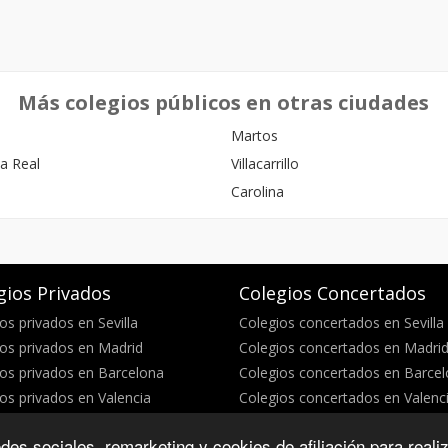
Más colegios públicos en otras ciudades
Martos
la Real
Villacarrillo
Carolina
gios Privados
Colegios Concertados
os privados en Sevilla
Colegios concertados en Sevilla
os privados en Madrid
Colegios concertados en Madri
os privados en Barcelona
Colegios concertados en Barce
os privados en Valencia
Colegios concertados en Valenc
des sociales, remarketing y cookies de afiliación para reali