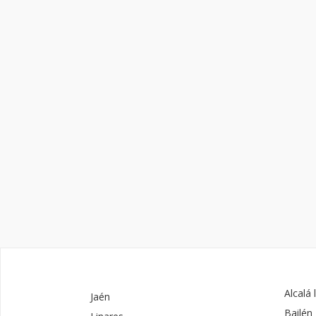
Alcalá 
Jaén
Bailén