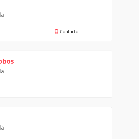
da
Contacto
obos
da
da